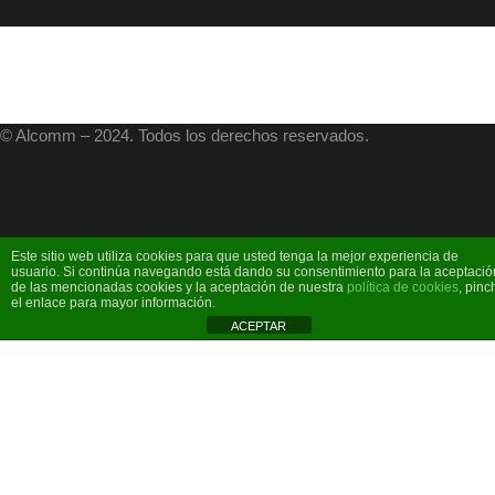
© Alcomm – 2024. Todos los derechos reservados.
Este sitio web utiliza cookies para que usted tenga la mejor experiencia de
usuario. Si continúa navegando está dando su consentimiento para la aceptació
de las mencionadas cookies y la aceptación de nuestra
política de cookies
, pinc
el enlace para mayor información.
ACEPTAR