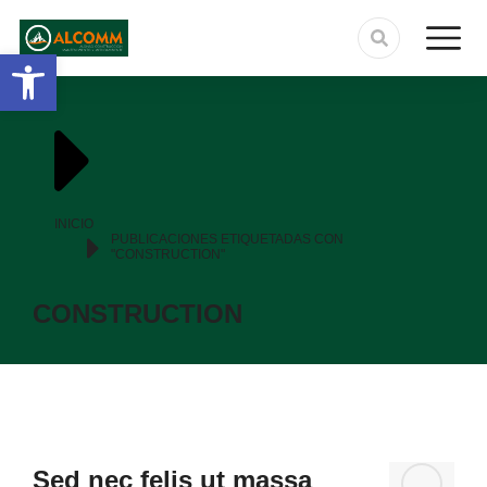
Abrir barra de herramientas
Estás aquí:
INICIO
PUBLICACIONES ETIQUETADAS CON
"CONSTRUCTION"
CONSTRUCTION
Sed nec felis ut massa