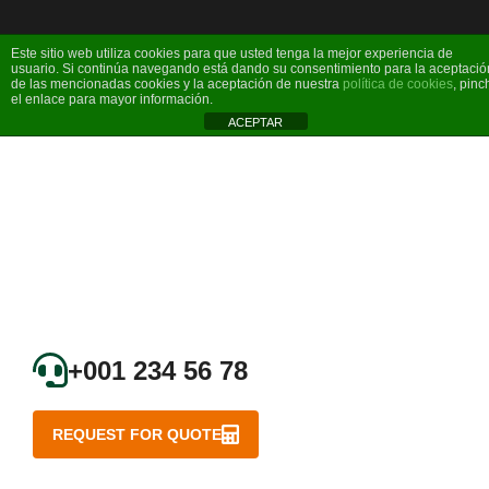
Este sitio web utiliza cookies para que usted tenga la mejor experiencia de
usuario. Si continúa navegando está dando su consentimiento para la aceptació
de las mencionadas cookies y la aceptación de nuestra
política de cookies
, pinc
el enlace para mayor información.
ACEPTAR
+001 234 56 78
REQUEST FOR QUOTE