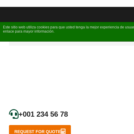
Este sitio web utiliza cookies para que usted tenga la mejor experiencia de us
enlace para mayor información.
+001 234 56 78
REQUEST FOR QUOTE