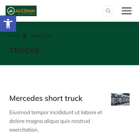
Abrir barra de herramientas
Estás aquí:
INICIO
TRANSPORT
TRUCKS
Mercedes short truck
Eiusmod tempor incididunt ut labore et
dolore magna aliqua quis nostrud
exercitation.