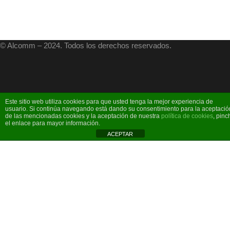
© Alcomm – 2024. Todos los derechos reservados.
Este sitio web utiliza cookies para que usted tenga la mejor experiencia de
usuario. Si continúa navegando está dando su consentimiento para la aceptació
de las mencionadas cookies y la aceptación de nuestra
política de cookies
, pinc
el enlace para mayor información.
ACEPTAR